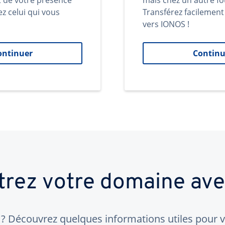
t de votre présence
mais chez un autre fo
ez celui qui vous
Transférez facilemen
vers IONOS !
ontinuer
Continu
trez votre domaine av
 Découvrez quelques informations utiles pour vo