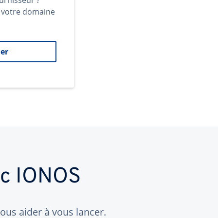
urnisseur ?
t votre domaine
er
ec IONOS
us aider à vous lancer.